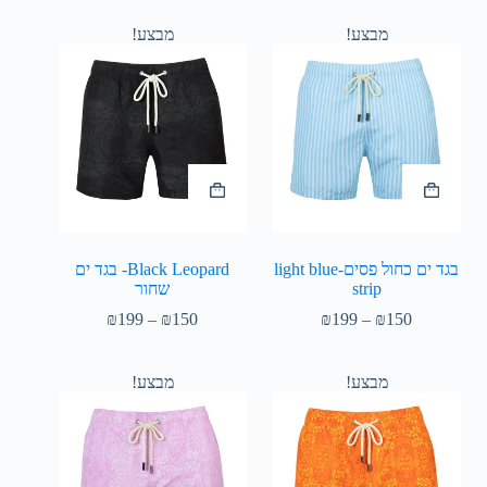
מבצע!
מבצע!
בגד ים כחול פסים-light blue
Black Leopard- בגד ים
strip
שחור
₪
199
–
₪
150
₪
199
–
₪
150
מבצע!
מבצע!