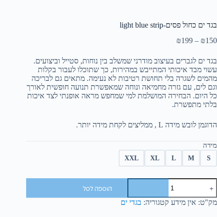
בגד ים כחול פסים-light blue strip
₪
199
–
₪
150
בגד ים לגברים בעיצוב מודרני שמשלב בין נוחות, סטייל וביצועים.
עשוי מבד איכותי המתייבש במהירות, כך שתוכלו לעבור בקלות
מהמים לשגרה בלי תחושת רטיבות לא נעימה. מתאים גם לבריכה
וגם לים, עם גזרה מחמיאה ונוחה שמאפשרת תנועה חופשית לאורך
כל היום. הבחירה המושלמת למי שמחפש מראה אופנתי לצד איכות
בלתי מתפשרת.
הדוגמן לובש מידה L , ממליצים לקחת מידה יותר.
מידה
XXL
XL
L
M
S
הוספה לסל
מק"ט:
אין מידע
קטגוריה:
בגדי ים